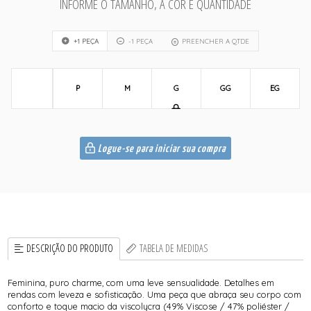
INFORME O TAMANHO, A COR E QUANTIDADE
+1 PEÇA
-1 PEÇA
PREENCHER A QTDE
P
M
G
GG
EG
Logue-se para iniciar sua compra
DESCRIÇÃO DO PRODUTO
TABELA DE MEDIDAS
Feminina, puro charme, com uma leve sensualidade. Detalhes em
rendas com leveza e sofisticação. Uma peça que abraça seu corpo com
conforto e toque macio da viscolycra (49% Viscose / 47% poliéster /