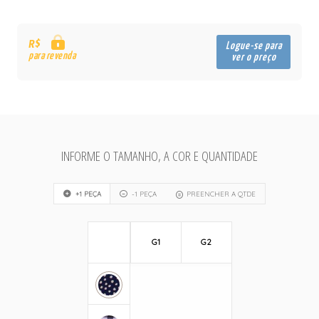
R$
Logue-se para
para revenda
ver o preço
INFORME O TAMANHO, A COR E QUANTIDADE
+1 PEÇA
-1 PEÇA
PREENCHER A QTDE
G1
G2