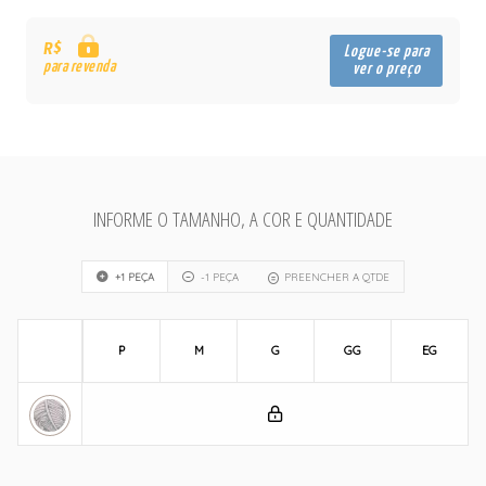
R$
Logue-se para
para revenda
ver o preço
INFORME O TAMANHO, A COR E QUANTIDADE
+1 PEÇA
-1 PEÇA
PREENCHER A QTDE
P
M
G
GG
EG