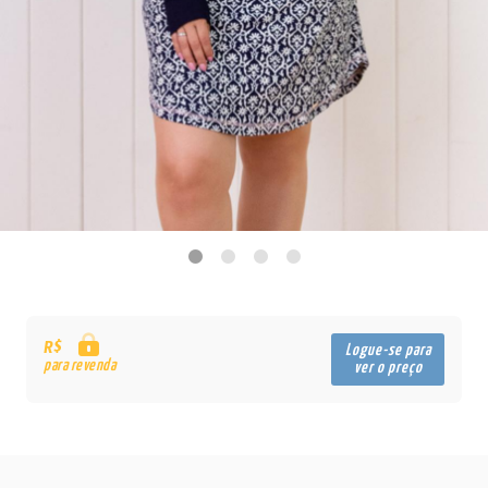
R$
Logue-se para
para revenda
ver o preço