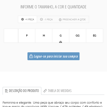
INFORME O TAMANHO, A COR E QUANTIDADE
+1 PEÇA
-1 PEÇA
PREENCHER A QTDE
P
M
G
GG
EG
Logue-se para iniciar sua compra
DESCRIÇÃO DO PRODUTO
TABELA DE MEDIDAS
Feminina e elegante. Uma peça que abraça seu corpo com conforto e
toque macio da viscolycra (49% Viscose / 47% poliéster / 4% elastano).