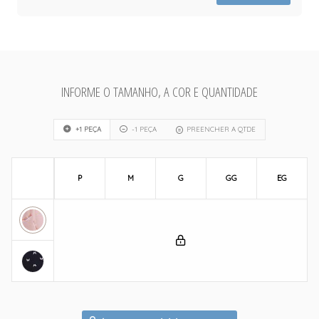
INFORME O TAMANHO, A COR E QUANTIDADE
+1 PEÇA
-1 PEÇA
PREENCHER A QTDE
P
M
G
GG
EG