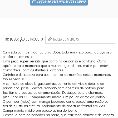
Logue-se para iniciar sua compra
DESCRIÇÃO DO PRODUTO
TABELA DE MEDIDAS
Camisola com penhoar Laranja Doce, todo em viscolycra... abraça seu
conforto com estilo!
Uma peça super versátil, que combina descanso e conforto. Ótima
opção para o momento que a mulher aguarda seu maior presente!
Confortável para gestantes e lactantes.
Carinho e delicadeza para acompanhar as mamães nestes momentos
tão especiais!
A camisola de alças largas com acabamento em viés e detalhe de
babadinho, possui decote redondo com abertura de botões, para
facilitar o processo de amamentação. Destaque pata a charmosa
plaquinha da OP. Comprimento médio, um pouco acima do joelho.
O penhoar (robe) com manga japonesa curta, possui amarração com
tira de ajuste na cintura. Acabamento de abertura frontal em viés.
Comprimento médio um pouco acima do joelho.
Destaque para os babados na barra, que traz todo charme e delicadeza