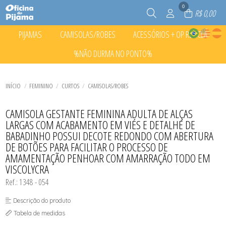
0
R$ 0,00
PIJAMAS
CAMISOLAS/ROBES
ACESSÓRIOS + OP RECICLA
TODOS DE PIJAMAS
TODOS DE CAMISOLAS/ROBES
TODOS DE ACESSÓRIOS + OP RECICLA
%NÃO DURMA NO PONTO%
CURTOS
CAMISOLAS
ACESSÓRIOS
INFANTIL CURTO
CURTOS
CALCINHA INFANTIL
TODOS DE %NÃO DURMA NO PONTO%
INFANTIL LONGO
INFANTIL CURTO
MEIAS
CURTOS
LONGOS
LONGOS
ROUPINHAS PET
TODOS DE ACESSÓRIOS + OP RECICLA
TODOS DE CAMISOLAS/ROBES
TODOS DE PIJAMAS
INFANTIL CURTO
INÍCIO
FEMININO
CURTOS
CAMISOLAS/ROBES
INFANTIL LONGO
LONGOS
TODOS DE %NÃO DURMA NO PONTO%
CAMISOLA GESTANTE FEMININA ADULTA DE ALÇAS
LARGAS COM ACABAMENTO EM VIÉS E DETALHE DE
BABADINHO POSSUI DECOTE REDONDO COM ABERTURA
DE BOTÕES PARA FACILITAR O PROCESSO DE
AMAMENTAÇÃO PENHOAR COM AMARRAÇÃO TODO EM
VISCOLYCRA
Ref.: 1348 - 054
Descrição do produto
Tabela de medidas