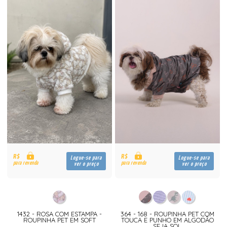
R$
R$
Logue-se para
Logue-se para
para revenda
para revenda
ver o preço
ver o preço
1432 - ROSA COM ESTAMPA -
364 - 168 - ROUPINHA PET COM
ROUPINHA PET EM SOFT
TOUCA E PUNHO EM ALGODÃO
SEJA SOL