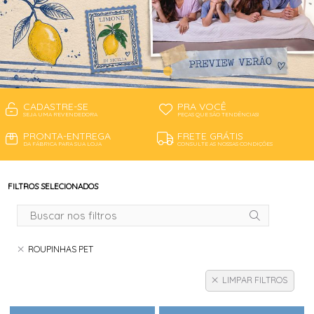
CADASTRE-SE
PRA VOCÊ
SEJA UMA REVENDEDORA
PEÇAS QUE SÃO TENDÊNCIAS!
PRONTA-ENTREGA
FRETE GRÁTIS
DA FÁBRICA PARA SUA LOJA
CONSULTE AS NOSSAS CONDIÇÕES
FILTROS SELECIONADOS
ROUPINHAS PET
LIMPAR FILTROS