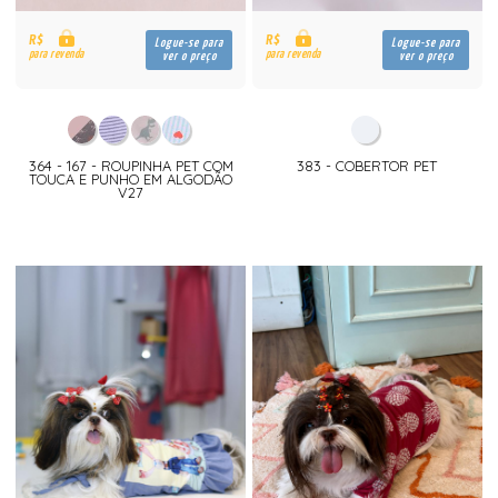
R$
R$
Logue-se para
Logue-se para
para revenda
para revenda
ver o preço
ver o preço
364 - 167 - ROUPINHA PET COM
383 - COBERTOR PET
TOUCA E PUNHO EM ALGODÃO
V27