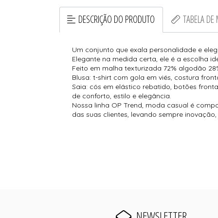
DESCRIÇÃO DO PRODUTO
TABELA DE
Um conjunto que exala personalidade e elegâ
Elegante na medida certa, ele é a escolha id
Feito em malha texturizada 72% algodão 28%
Blusa: t-shirt com gola em viés, costura fro
Saia: cós em elástico rebatido, botões fron
de conforto, estilo e elegância.
Nossa linha OP Trend, moda casual é compo
das suas clientes, levando sempre inovaçã
NEWSLETTER