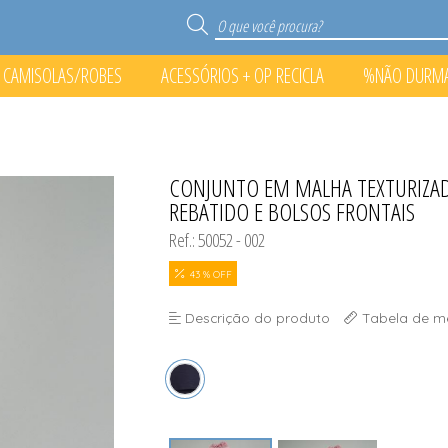
CAMISOLAS/ROBES
ACESSÓRIOS + OP RECICLA
%NÃO DURM
S
RECICLA
O PONTO%
CONJUNTO EM MALHA TEXTURIZAD
TODOS DE %NÃO DURMA N
TODOS DE ACESSÓRIOS + O
TODOS DE CAMISOLAS/
TODOS DE PIJAMA
REBATIDO E BOLSOS FRONTAIS
Ref.: 50052 - 002
43 % OFF
Descrição do produto
Tabela de m