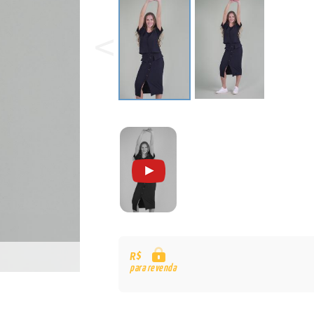
R$
para revenda