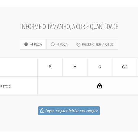
INFORME O TAMANHO, A COR E QUANTIDADE
+1 PEÇA
-1 PEÇA
PREENCHER A QTDE
P
M
G
GG
PRETO 2
Logue-se para iniciar sua compra