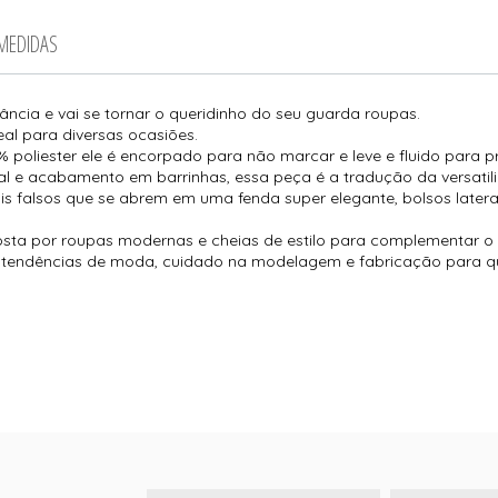
 MEDIDAS
ncia e vai se tornar o queridinho do seu guarda roupas.
eal para diversas ocasiões.
 poliester ele é encorpado para não marcar e leve e fluido para 
ntal e acabamento em barrinhas, essa peça é a tradução da versati
tais falsos que se abrem em uma fenda super elegante, bolsos late
sta por roupas modernas e cheias de estilo para complementar o 
o, tendências de moda, cuidado na modelagem e fabricação para q