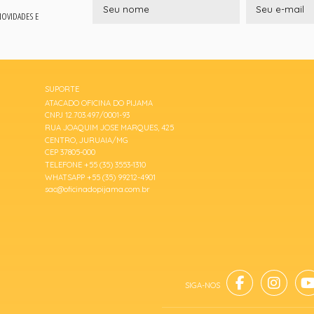
 NOVIDADES E
SUPORTE
ATACADO OFICINA DO PIJAMA
CNPJ 12.703.497/0001-93
RUA JOAQUIM JOSE MARQUES, 425
CENTRO, JURUAIA/MG
CEP 37805-000
TELEFONE +55 (35) 3553-1310
WHATSAPP +55 (35) 99212-4901
sac@oficinadopijama.com.br