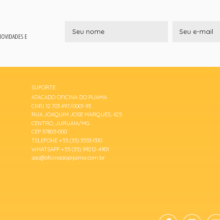
 NOVIDADES E
SUPORTE
ATACADO OFICINA DO PIJAMA
CNPJ 12.703.497/0001-93
RUA JOAQUIM JOSE MARQUES, 425
CENTRO, JURUAIA/MG
CEP 37805-000
TELEFONE +55 (35) 3553-1310
WHATSAPP +55 (35) 99212-4901
sac@oficinadopijama.com.br