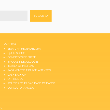
EU QUERO
COMPRAS
SEJA UMA REVENDEDORA
QUEM SOMOS
CONDIÇÕES DE FRETE
TROCAS E DEVOLUÇÕES
TABELA DE MEDIDAS
PAGAMENTOS E PARCELAMENTOS
CASHBACK OP
OP RECICLA
POLÍTICA DE PRIVACIDADE DE DADOS
CONSULTORA.MODA