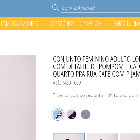
CAMISOLAS/ROBES
ACESSÓRIOS + OP RECICLA
%NÃO DURM
S
RECICLA
O PONTO%
CONJUNTO FEMININO ADULTO LO
TODOS DE %NÃO DURMA N
TODOS DE ACESSÓRIOS + O
TODOS DE CAMISOLAS/
TODOS DE PIJAMA
COM DETALHE DE POMPOM E CAL
QUARTO PRA RUA CAFÉ COM PIJA
Ref.: 1450 - 009
Descrição do produto
Tabela de m