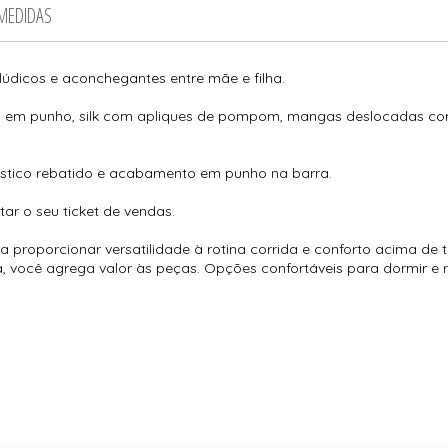
 MEDIDAS
údicos e aconchegantes entre mãe e filha.
a em punho, silk com apliques de pompom, mangas deslocadas c
ástico rebatido e acabamento em punho na barra.
ar o seu ticket de vendas.
a proporcionar versatilidade à rotina corrida e conforto acima de 
 você agrega valor às peças. Opções confortáveis para dormir e ri