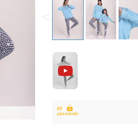
R$
para revenda