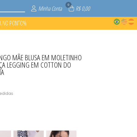
0
Minha Conta
R$ 0,00
A NO PONTO%
NGO MÃE BLUSA EM MOLETINHO
O PONTO%
P RECICLA
ROBES
S
ÇA LEGGING EM COTTON DO
MA
edidas