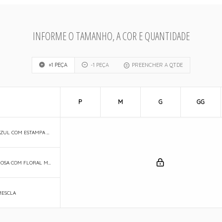
INFORME O TAMANHO, A COR E QUANTIDADE
+1 PEÇA
-1 PEÇA
PREENCHER A QTDE
P
M
G
GG
009 - AZUL COM ESTAMPA MÃE E FILHA
348 - ROSA COM FLORAL MÃE E FILHA
MESCLA