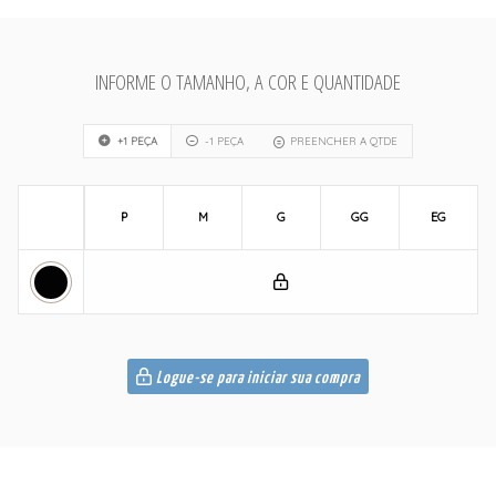
INFORME O TAMANHO, A COR E QUANTIDADE
+1 PEÇA
-1 PEÇA
PREENCHER A QTDE
P
M
G
GG
EG
Logue-se para iniciar sua compra