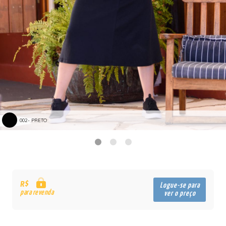
002- PRETO
R$
Logue-se para
para revenda
ver o preço