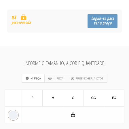
R$
Logue-se para
para revenda
ver o preço
INFORME O TAMANHO, A COR E QUANTIDADE
+1 PEÇA
-1 PEÇA
PREENCHER A QTDE
P
M
G
GG
EG