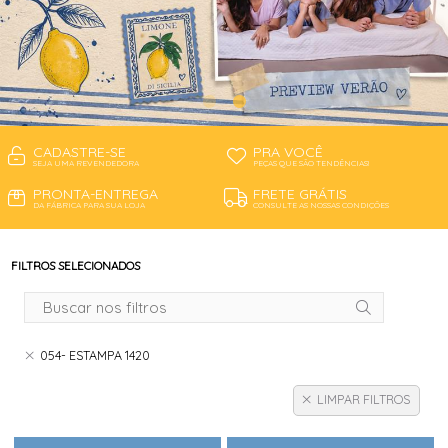
CADASTRE-SE
PRA VOCÊ
SEJA UMA REVENDEDORA
PEÇAS QUE SÃO TENDÊNCIAS!
PRONTA-ENTREGA
FRETE GRÁTIS
DA FÁBRICA PARA SUA LOJA
CONSULTE AS NOSSAS CONDIÇÕES
FILTROS SELECIONADOS
054- ESTAMPA 1420
LIMPAR FILTROS