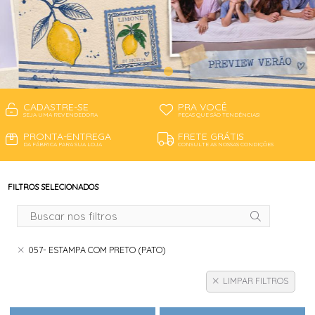
CADASTRE-SE
PRA VOCÊ
SEJA UMA REVENDEDORA
PEÇAS QUE SÃO TENDÊNCIAS!
PRONTA-ENTREGA
FRETE GRÁTIS
DA FÁBRICA PARA SUA LOJA
CONSULTE AS NOSSAS CONDIÇÕES
FILTROS SELECIONADOS
057- ESTAMPA COM PRETO (PATO)
LIMPAR FILTROS