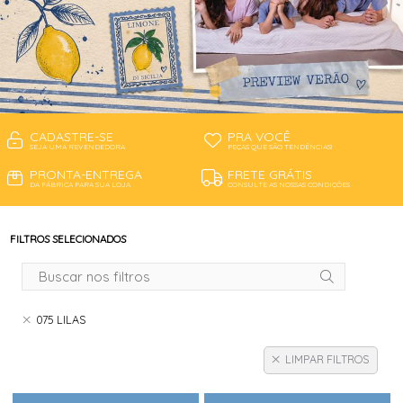
CADASTRE-SE
PRA VOCÊ
SEJA UMA REVENDEDORA
PEÇAS QUE SÃO TENDÊNCIAS!
PRONTA-ENTREGA
FRETE GRÁTIS
DA FÁBRICA PARA SUA LOJA
CONSULTE AS NOSSAS CONDIÇÕES
FILTROS SELECIONADOS
075 LILAS
LIMPAR FILTROS