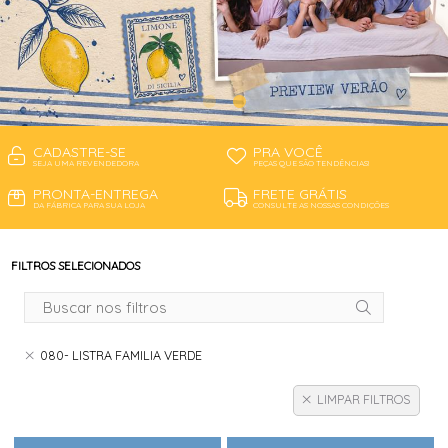
CADASTRE-SE
PRA VOCÊ
SEJA UMA REVENDEDORA
PEÇAS QUE SÃO TENDÊNCIAS!
PRONTA-ENTREGA
FRETE GRÁTIS
DA FÁBRICA PARA SUA LOJA
CONSULTE AS NOSSAS CONDIÇÕES
FILTROS SELECIONADOS
080- LISTRA FAMILIA VERDE
LIMPAR FILTROS