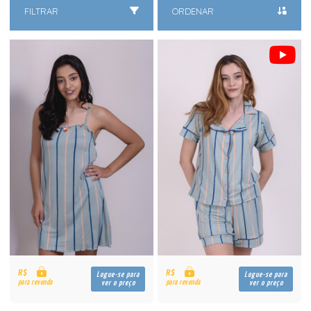
FILTRAR
ORDENAR
R$
R$
Logue-se para
Logue-se para
para revenda
para revenda
ver o preço
ver o preço