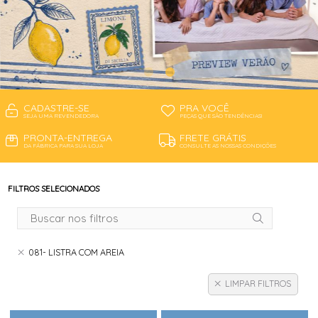
CADASTRE-SE
PRA VOCÊ
SEJA UMA REVENDEDORA
PEÇAS QUE SÃO TENDÊNCIAS!
PRONTA-ENTREGA
FRETE GRÁTIS
DA FÁBRICA PARA SUA LOJA
CONSULTE AS NOSSAS CONDIÇÕES
FILTROS SELECIONADOS
081- LISTRA COM AREIA
LIMPAR FILTROS