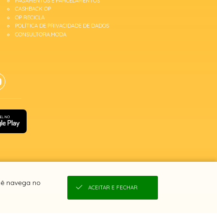
PAGAMENTOS E PARCELAMENTOS
CASHBACK OP
OP RECICLA
POLÍTICA DE PRIVACIDADE DE DADOS
CONSULTORA.MODA
cê navega no
ACEITAR E FECHAR