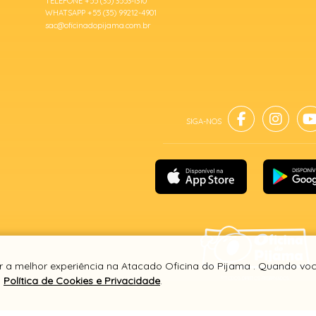
TELEFONE +55 (35) 3553-1310
WHATSAPP +55 (35) 99212-4901
sac@oficinadopijama.com.br
er a melhor experiência na Atacado Oficina do Pijama . Quando vo
a
Política de Cookies e Privacidade
.
® TODOS DIREITOS RESERVADOS