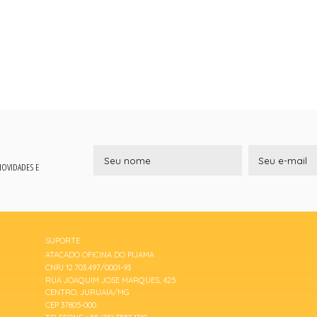
 NOVIDADES E
SUPORTE
ATACADO OFICINA DO PIJAMA
CNPJ 12.703.497/0001-93
RUA JOAQUIM JOSE MARQUES, 425
CENTRO, JURUAIA/MG
CEP 37805-000