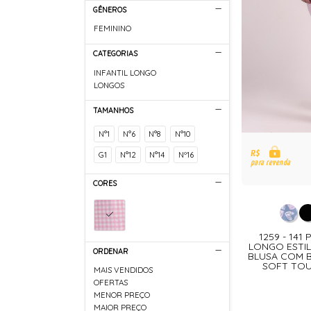
GÊNEROS
FEMININO
CATEGORIAS
INFANTIL LONGO
LONGOS
TAMANHOS
N°1
N°6
N°8
N°10
R$
G1
N°12
N°14
Nº16
para revenda
CORES
1259 - 141
LONGO ESTI
ORDENAR
BLUSA COM B
SOFT TOU
MAIS VENDIDOS
OFERTAS
MENOR PREÇO
MAIOR PREÇO