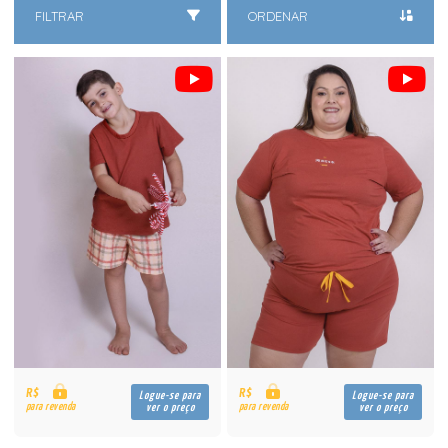
FILTRAR
ORDENAR
R$
R$
Logue-se para
Logue-se para
para revenda
para revenda
ver o preço
ver o preço