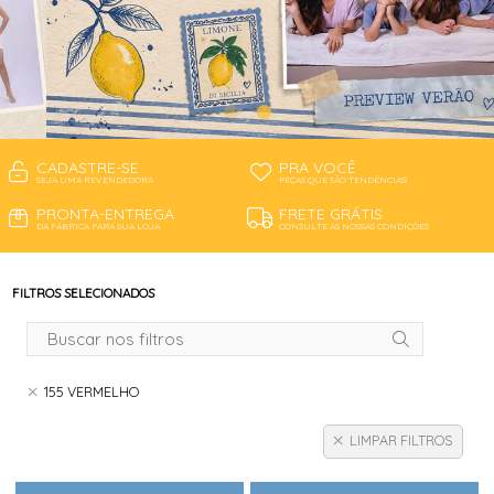
CADASTRE-SE
PRA VOCÊ
SEJA UMA REVENDEDORA
PEÇAS QUE SÃO TENDÊNCIAS!
PRONTA-ENTREGA
FRETE GRÁTIS
DA FÁBRICA PARA SUA LOJA
CONSULTE AS NOSSAS CONDIÇÕES
FILTROS SELECIONADOS
155 VERMELHO
LIMPAR FILTROS