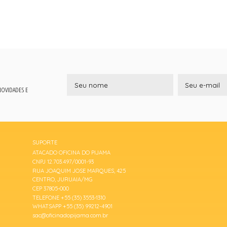
 NOVIDADES E
SUPORTE
ATACADO OFICINA DO PIJAMA
CNPJ 12.703.497/0001-93
RUA JOAQUIM JOSE MARQUES, 425
CENTRO, JURUAIA/MG
CEP 37805-000
TELEFONE +55 (35) 3553-1310
WHATSAPP +55 (35) 99212-4901
sac@oficinadopijama.com.br