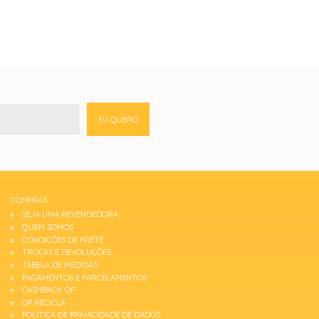
EU QUERO
COMPRAS
SEJA UMA REVENDEDORA
QUEM SOMOS
CONDIÇÕES DE FRETE
TROCAS E DEVOLUÇÕES
TABELA DE MEDIDAS
PAGAMENTOS E PARCELAMENTOS
CASHBACK OP
OP RECICLA
POLÍTICA DE PRIVACIDADE DE DADOS