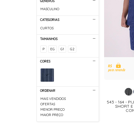
GÊNEROS
MASCULINO
CATEGORIAS
CURTOS
TAMANHOS
P
EG
G1
G2
CORES
R$
para revenda
ORDENAR
MAIS VENDIDOS
543 - 164 - 
OFERTAS
SHORT E 
MENOR PREÇO
CON
MAIOR PREÇO