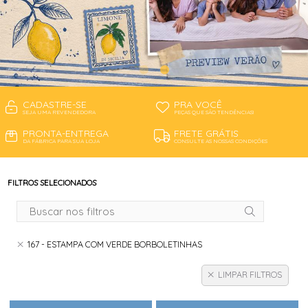
CADASTRE-SE
PRA VOCÊ
SEJA UMA REVENDEDORA
PEÇAS QUE SÃO TENDÊNCIAS!
PRONTA-ENTREGA
FRETE GRÁTIS
DA FÁBRICA PARA SUA LOJA
CONSULTE AS NOSSAS CONDIÇÕES
FILTROS SELECIONADOS
167 - ESTAMPA COM VERDE BORBOLETINHAS
LIMPAR FILTROS