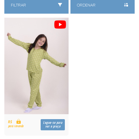
FILTRAR
ORDENAR
R$
Logue-se para
para revenda
ver o preço