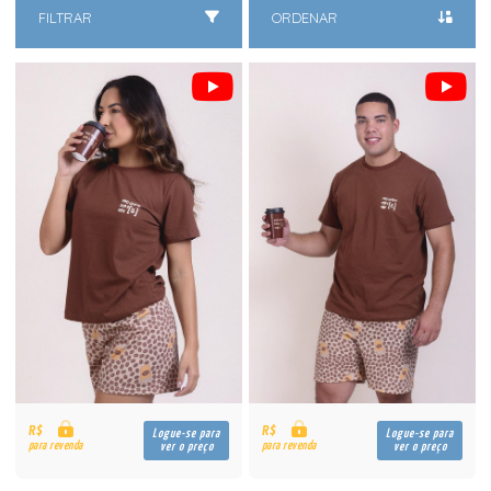
FILTRAR
ORDENAR
R$
R$
Logue-se para
Logue-se para
para revenda
para revenda
ver o preço
ver o preço