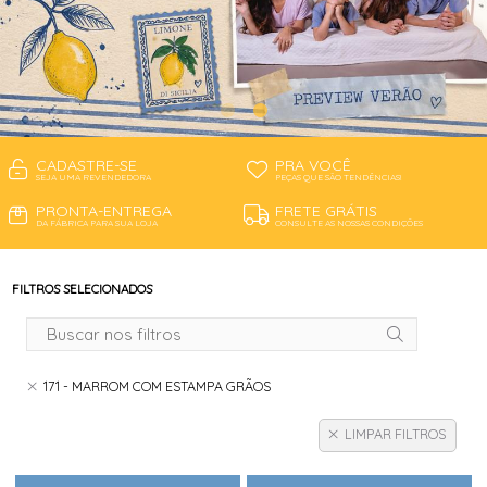
CADASTRE-SE
PRA VOCÊ
SEJA UMA REVENDEDORA
PEÇAS QUE SÃO TENDÊNCIAS!
PRONTA-ENTREGA
FRETE GRÁTIS
DA FÁBRICA PARA SUA LOJA
CONSULTE AS NOSSAS CONDIÇÕES
FILTROS SELECIONADOS
171 - MARROM COM ESTAMPA GRÃOS
LIMPAR FILTROS