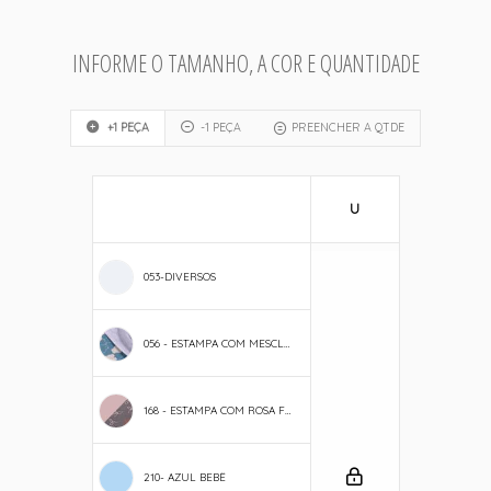
INFORME O TAMANHO, A COR E QUANTIDADE
+1 PEÇA
-1 PEÇA
PREENCHER A QTDE
U
053-DIVERSOS
056 - ESTAMPA COM MESCLA URSO POLAR FF
168 - ESTAMPA COM ROSA FA LAÇO
210- AZUL BEBÊ