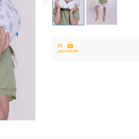
R$
para revenda