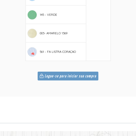
145 - VERDE
003- AMARELO 1369
561 - FA LISTRA CORAÇAO
Logue-se para iniciar sua compra