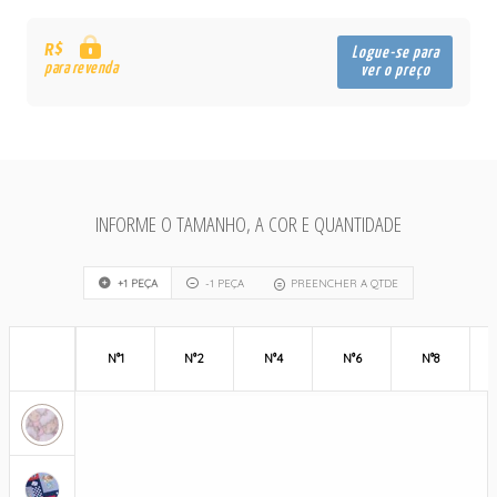
R$
Logue-se para
para revenda
ver o preço
INFORME O TAMANHO, A COR E QUANTIDADE
+1 PEÇA
-1 PEÇA
PREENCHER A QTDE
N°1
N°2
N°4
N°6
N°8