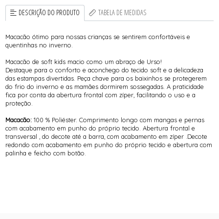
DESCRIÇÃO DO PRODUTO
TABELA DE MEDIDAS
Macacão ótimo para nossas crianças se sentirem confortáveis e
quentinhas no inverno.
Macacão de soft kids macio como um abraço de Urso!
Destaque para o conforto e aconchego do tecido soft e a delicadeza
das estampas divertidas. Peça chave para os baixinhos se protegerem
do frio do inverno e as mamães dormirem sossegadas. A praticidade
fica por conta da abertura frontal com zíper, facilitando o uso e a
proteção.
Macacão:
100 % Poliéster. Comprimento longo com mangas e pernas
com acabamento em punho do próprio tecido. Abertura frontal e
transversal , do decote até a barra, com acabamento em zíper .Decote
redondo com acabamento em punho do próprio tecido e abertura com
palinha e feicho com botão.