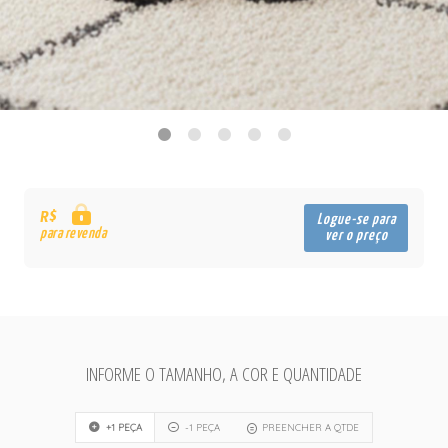
R$
Logue-se para
para revenda
ver o preço
INFORME O TAMANHO, A COR E QUANTIDADE
+1 PEÇA
-1 PEÇA
PREENCHER A QTDE