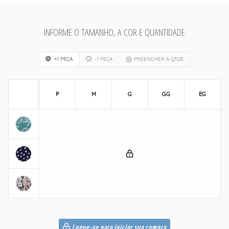
INFORME O TAMANHO, A COR E QUANTIDADE
+1 PEÇA
-1 PEÇA
PREENCHER A QTDE
P
M
G
GG
EG
Logue-se para iniciar sua compra