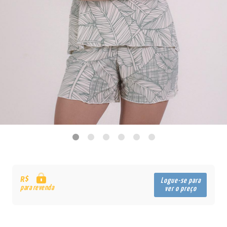
R$
Logue-se para
para revenda
ver o preço