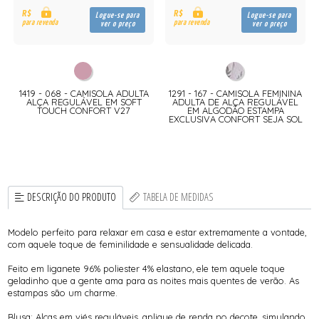
R$
R$
Logue-se para
Logue-se para
para revenda
para revenda
ver o preço
ver o preço
1419 - 068 - CAMISOLA ADULTA
1291 - 167 - CAMISOLA FEMININA
ALÇA REGULÁVEL EM SOFT
ADULTA DE ALÇA REGULÁVEL
TOUCH CONFORT V27
EM ALGODÃO ESTAMPA
EXCLUSIVA CONFORT SEJA SOL
DESCRIÇÃO DO PRODUTO
TABELA DE MEDIDAS
Modelo perfeito para relaxar em casa e estar extremamente a vontade,
com aquele toque de feminilidade e sensualidade delicada.
Feito em liganete 96% poliester 4% elastano, ele tem aquele toque
geladinho que a gente ama para as noites mais quentes de verão. As
estampas são um charme.
Blusa: Alças em viés reguláveis, aplique de renda no decote, simulando