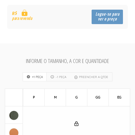
R$
Logue-se para
para revenda
ver o preço
INFORME O TAMANHO, A COR E QUANTIDADE
+1 PEÇA
-1 PEÇA
PREENCHER A QTDE
P
M
G
GG
EG