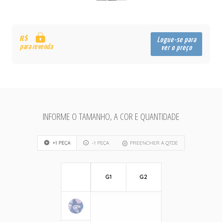
R$
Logue-se para
para revenda
ver o preço
INFORME O TAMANHO, A COR E QUANTIDADE
+1 PEÇA
-1 PEÇA
PREENCHER A QTDE
G1
G2