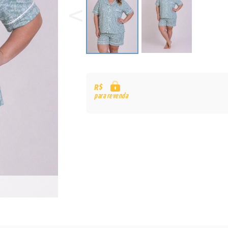
R$
para revenda