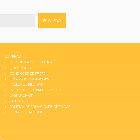
EU QUERO
COMPRAS
SEJA UMA REVENDEDORA
QUEM SOMOS
CONDIÇÕES DE FRETE
TROCAS E DEVOLUÇÕES
TABELA DE MEDIDAS
PAGAMENTOS E PARCELAMENTOS
CASHBACK OP
OP RECICLA
POLÍTICA DE PRIVACIDADE DE DADOS
CONSULTORA.MODA