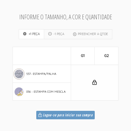
INFORME O TAMANHO, A COR E QUANTIDADE
+1 PEÇA
-1 PEÇA
PREENCHER A QTDE
G1
G2
537- ESTAMPA/PALHA
056 - ESTAMPA COM MESCLA
Logue-se para iniciar sua compra