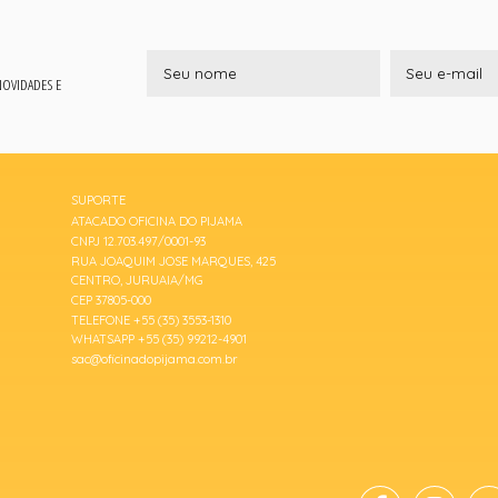
 NOVIDADES E
SUPORTE
ATACADO OFICINA DO PIJAMA
CNPJ 12.703.497/0001-93
RUA JOAQUIM JOSE MARQUES, 425
CENTRO, JURUAIA/MG
CEP 37805-000
TELEFONE +55 (35) 3553-1310
WHATSAPP +55 (35) 99212-4901
sac@oficinadopijama.com.br