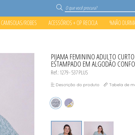
CAMISOLAS/ROBES
ACESSÓRIOS + OP RECICLA
%NÃO DURM
S
RECICLA
O PONTO%
PIJAMA FEMININO ADULTO CURTO
TODOS DE %NÃO DURMA N
TODOS DE ACESSÓRIOS + O
TODOS DE CAMISOLAS/
TODOS DE PIJAMA
ESTAMPADO EM ALGODÃO CONFOR
Ref.: 1279 - 537 PLUS
Descrição do produto
Tabela de m