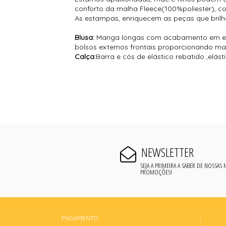
conforto da malha Fleece(100%poliester), 
As estampas, enriquecem as peças que brilh
Blusa:
Manga longas com acabamento em elá
bolsos externos frontais proporcionando ma
Calça:
Barra e cós de elástico rebatido ,elás
NEWSLETTER
SEJA A PRIMEIRA A SABER DE NOSSAS
PROMOÇÕES!
PAGAMENTO