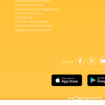
ATACADO OFICINA DO PIJAMA
CNPJ 12.703.497/0001-93
RUA JOAQUIM JOSE MARQUES, 425
CENTRO, JURUAIA/MG
CEP 37805-000
TELEFONE +55 (35) 3553-1310
WHATSAPP +55 (35) 99212-4901
sac@oficinadopijama.com.br