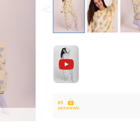
R$
para revenda