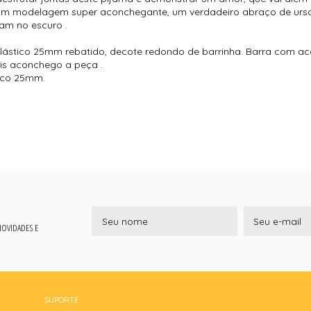
com modelagem super aconchegante, um verdadeiro abraço de urs
am no escuro .
stico 25mm rebatido, decote redondo de barrinha. Barra com a
is aconchego a peça .
tico 25mm.
 NOVIDADES E
SUPORTE