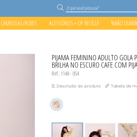
CAMISOLAS/ROBES
ACESSÓRIOS + OP RECICLA
%NÃO DURM
S
RECICLA
O PONTO%
PIJAMA FEMININO ADULTO GOLA 
TODOS DE %NÃO DURMA N
TODOS DE ACESSÓRIOS + O
TODOS DE CAMISOLAS/
TODOS DE PIJAMA
BRILHA NO ESCURO CAFE COM PI
Ref.: 1148 - 054
Descrição do produto
Tabela de m