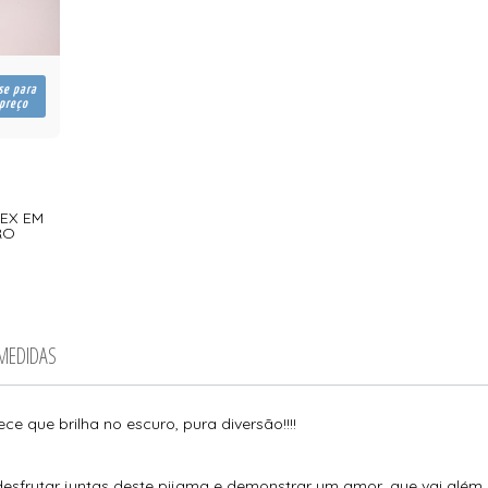
se para
 preço
SEX EM
RO
 MEDIDAS
e que brilha no escuro, pura diversão!!!!
sfrutar juntas deste pijama e demonstrar um amor, que vai além d