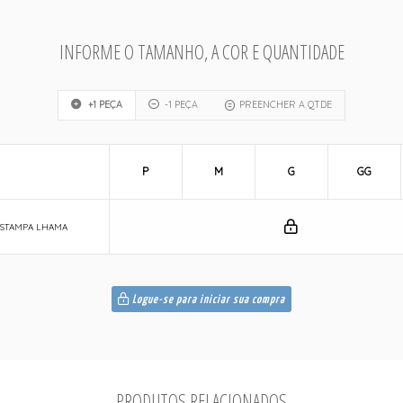
INFORME O TAMANHO, A COR E QUANTIDADE
+1 PEÇA
-1 PEÇA
PREENCHER A QTDE
P
M
G
GG
 ESTAMPA LHAMA
Logue-se para iniciar sua compra
PRODUTOS RELACIONADOS