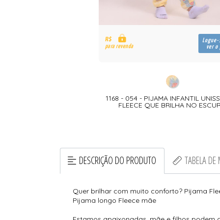
R$
Logue-
para revenda
ver o
1168 - 054 - PIJAMA INFANTIL UNIS
FLEECE QUE BRILHA NO ESCU
DESCRIÇÃO DO PRODUTO
TABELA DE
Quer brilhar com muito conforto? Pijama Fleec
Pijama longo Fleece mãe
Estamos apaixonadas, mãe e filhos podem de