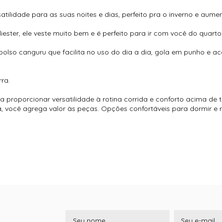
tilidade para as suas noites e dias, perfeito pra o inverno e aumen
ester, ele veste muito bem e é perfeito para ir com você do quarto
bolso canguru que facilita no uso do dia a dia, gola em punho 
rra.
a proporcionar versatilidade à rotina corrida e conforto acima de 
 você agrega valor às peças. Opções confortáveis para dormir e ri