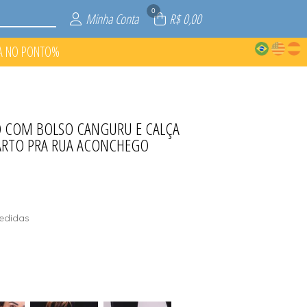
0
Minha Conta
R$ 0,00
A NO PONTO%
O COM BOLSO CANGURU E CALÇA
O PONTO%
P RECICLA
ROBES
S
ARTO PRA RUA ACONCHEGO
edidas