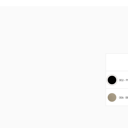
002- 
006- B