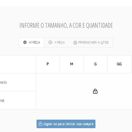
INFORME O TAMANHO, A COR E QUANTIDADE
+1 PEÇA
-1 PEÇA
PREENCHER A QTDE
P
M
G
GG
PRETO
EGE
Logue-se para iniciar sua compra