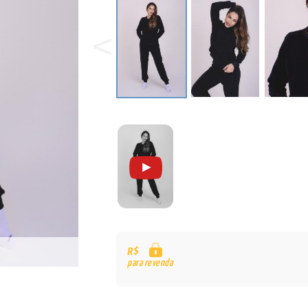
R$
para revenda