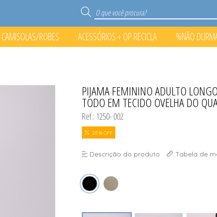
CAMISOLAS/ROBES
ACESSÓRIOS + OP RECICLA
%NÃO DURM
S
RECICLA
O PONTO%
PIJAMA FEMININO ADULTO LONG
TODOS DE %NÃO DURMA N
TODOS DE ACESSÓRIOS + O
TODOS DE CAMISOLAS/
TODOS DE PIJAMA
TODO EM TECIDO OVELHA DO QU
Ref.: 1250- 002
20 % OFF
Descrição do produto
Tabela de m