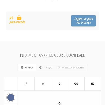
R$
Logue-se para
para revenda
ver o preço
INFORME O TAMANHO, A COR E QUANTIDADE
+1 PEÇA
-1 PEÇA
PREENCHER A QTDE
P
M
G
GG
EG