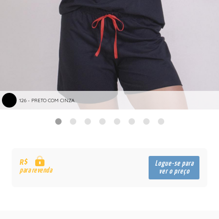
126 - PRETO COM CINZA
R$
Logue-se para
para revenda
ver o preço