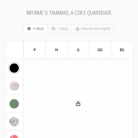
INFORME O TAMANHO, A COR E QUANTIDADE
+1 PEÇA
-1 PEÇA
PREENCHER A QTDE
P
M
G
GG
EG