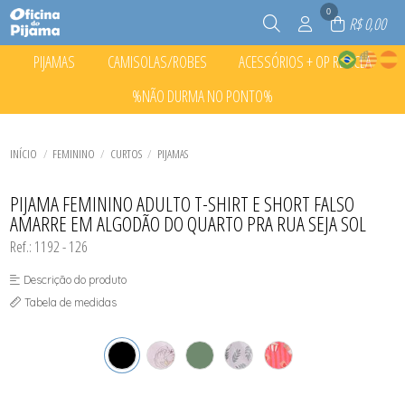
0
R$ 0,00
PIJAMAS
CAMISOLAS/ROBES
ACESSÓRIOS + OP RECICLA
TODOS DE PIJAMAS
TODOS DE CAMISOLAS/ROBES
TODOS DE ACESSÓRIOS + OP RECICLA
%NÃO DURMA NO PONTO%
CURTOS
CAMISOLAS
ACESSÓRIOS
INFANTIL CURTO
CURTOS
CALCINHA INFANTIL
TODOS DE %NÃO DURMA NO PONTO%
INFANTIL LONGO
INFANTIL CURTO
MEIAS
CURTOS
LONGOS
LONGOS
ROUPINHAS PET
TODOS DE ACESSÓRIOS + OP RECICLA
TODOS DE CAMISOLAS/ROBES
TODOS DE PIJAMAS
INFANTIL CURTO
INÍCIO
FEMININO
CURTOS
PIJAMAS
INFANTIL LONGO
LONGOS
TODOS DE %NÃO DURMA NO PONTO%
PIJAMA FEMININO ADULTO T-SHIRT E SHORT FALSO
AMARRE EM ALGODÃO DO QUARTO PRA RUA SEJA SOL
Ref.: 1192 - 126
Descrição do produto
Tabela de medidas