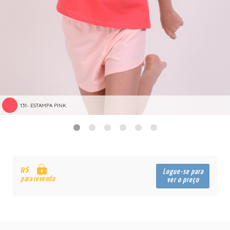
131- ESTAMPA PINK
R$
Logue-se para
para revenda
ver o preço