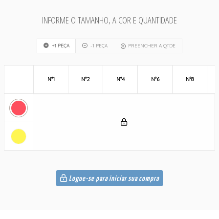
INFORME O TAMANHO, A COR E QUANTIDADE
+1 PEÇA
-1 PEÇA
PREENCHER A QTDE
N°1
N°2
N°4
N°6
N°8
Logue-se para iniciar sua compra