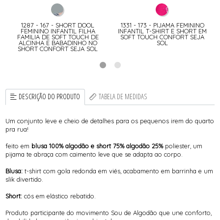
1287 - 167 - SHORT DOOL
1331 - 173 - PIJAMA FEMININO
FEMININO INFANTIL FILHA
INFANTIL T-SHIRT E SHORT EM
FAMILIA DE SOFT TOUCH DE
SOFT TOUCH CONFORT SEJA
ALCINHA E BABADINHO NO
SOL
SHORT CONFORT SEJA SOL
DESCRIÇÃO DO PRODUTO
TABELA DE MEDIDAS
Um conjunto leve e cheio de detalhes para os pequenos irem do quarto
pra rua!
feito em
blusa 100% algodão e short 75% algodão 25%
poliester, um
pijama te abraça com caimento leve que se adapta ao corpo.
Blusa:
t-shirt com gola redonda em viés, acabamento em barrinha e um
slik divertido.
Short:
cós em elástico rebatido.
Produto participante do movimento Sou de Algodão que une conforto,