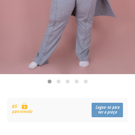
R$
Logue-se para
para revenda
ver o preço