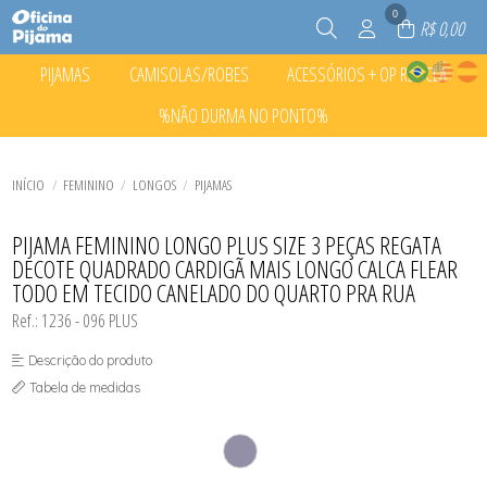
0
R$ 0,00
PIJAMAS
CAMISOLAS/ROBES
ACESSÓRIOS + OP RECICLA
TODOS DE PIJAMAS
TODOS DE CAMISOLAS/ROBES
TODOS DE ACESSÓRIOS + OP RECICLA
%NÃO DURMA NO PONTO%
CURTOS
CAMISOLAS
ACESSÓRIOS
INFANTIL CURTO
CURTOS
CALCINHA INFANTIL
TODOS DE %NÃO DURMA NO PONTO%
INFANTIL LONGO
INFANTIL CURTO
MEIAS
CURTOS
LONGOS
LONGOS
ROUPINHAS PET
TODOS DE ACESSÓRIOS + OP RECICLA
TODOS DE CAMISOLAS/ROBES
TODOS DE PIJAMAS
INFANTIL CURTO
INÍCIO
FEMININO
LONGOS
PIJAMAS
INFANTIL LONGO
LONGOS
TODOS DE %NÃO DURMA NO PONTO%
PIJAMA FEMININO LONGO PLUS SIZE 3 PEÇAS REGATA
DECOTE QUADRADO CARDIGÃ MAIS LONGO CALCA FLEAR
TODO EM TECIDO CANELADO DO QUARTO PRA RUA
Ref.: 1236 - 096 PLUS
Descrição do produto
Tabela de medidas