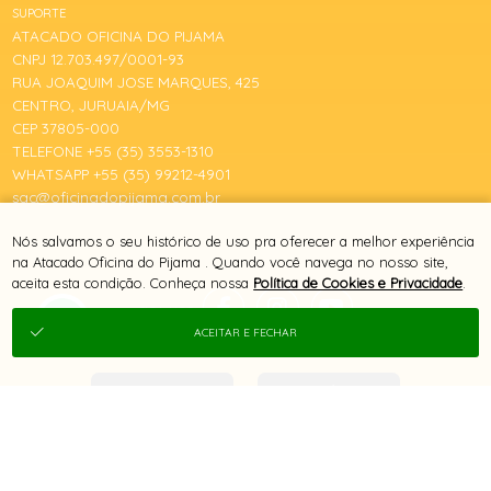
SUPORTE
ATACADO OFICINA DO PIJAMA
CNPJ 12.703.497/0001-93
RUA JOAQUIM JOSE MARQUES, 425
CENTRO, JURUAIA/MG
CEP 37805-000
TELEFONE +55 (35) 3553-1310
WHATSAPP +55 (35) 99212-4901
sac@oficinadopijama.com.br
Nós salvamos o seu histórico de uso pra oferecer a melhor experiência
na Atacado Oficina do Pijama . Quando você navega no nosso site,
aceita esta condição. Conheça nossa
Política de Cookies e Privacidade
.
ACEITAR E FECHAR