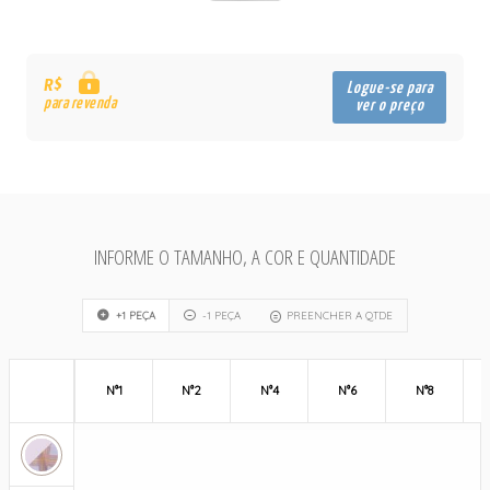
R$
Logue-se para
para revenda
ver o preço
INFORME O TAMANHO, A COR E QUANTIDADE
+1 PEÇA
-1 PEÇA
PREENCHER A QTDE
N°1
N°2
N°4
N°6
N°8