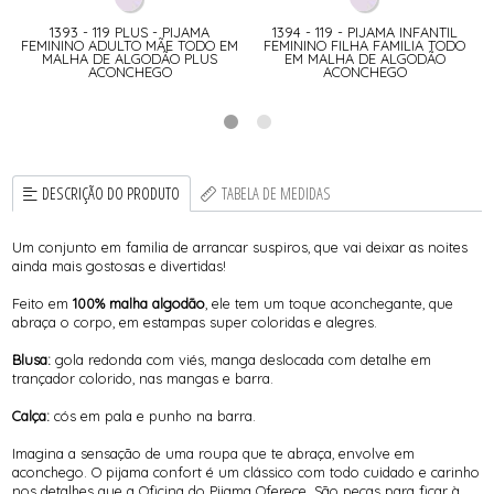
1393 - 119 PLUS - PIJAMA
1394 - 119 - PIJAMA INFANTIL
A
FEMININO ADULTO MÃE TODO EM
FEMININO FILHA FAMILIA TODO
MALHA DE ALGODÃO PLUS
EM MALHA DE ALGODÃO
ACONCHEGO
ACONCHEGO
DESCRIÇÃO DO PRODUTO
TABELA DE MEDIDAS
Um conjunto em familia de arrancar suspiros, que vai deixar as noites
ainda mais gostosas e divertidas!
Feito em
100% malha algodão
, ele tem um toque aconchegante, que
abraça o corpo, em estampas super coloridas e alegres.
Blusa:
gola redonda com viés, manga deslocada com detalhe em
trançador colorido, nas mangas e barra.
Calça:
cós em pala e punho na barra.
Imagina a sensação de uma roupa que te abraça, envolve em
aconchego. O pijama confort é um clássico com todo cuidado e carinho
nos detalhes que a Oficina do Pijama Oferece. São peças para ficar à