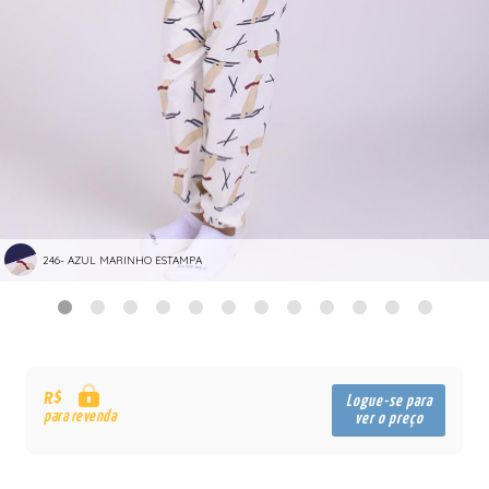
246- AZUL MARINHO ESTAMPA
R$
Logue-se para
para revenda
ver o preço