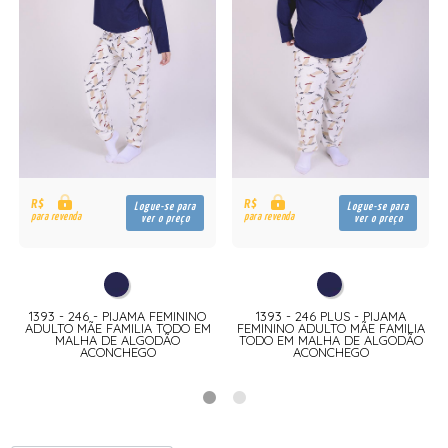
R$
R$
Logue-se para
Logue-se para
para revenda
para revenda
ver o preço
ver o preço
1393 - 246 - PIJAMA FEMININO
1393 - 246 PLUS - PIJAMA
A
ADULTO MÃE FAMILIA TODO EM
FEMININO ADULTO MÃE FAMILIA
MALHA DE ALGODÃO
TODO EM MALHA DE ALGODÃO
ACONCHEGO
ACONCHEGO