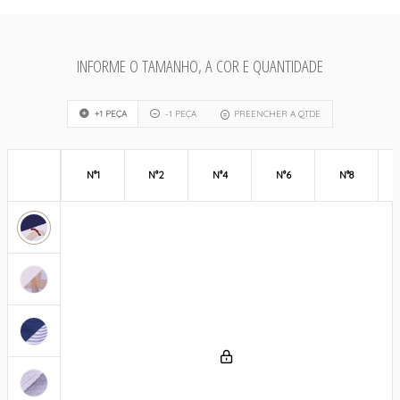
INFORME O TAMANHO, A COR E QUANTIDADE
+1 PEÇA
-1 PEÇA
PREENCHER A QTDE
N°1
N°2
N°4
N°6
N°8