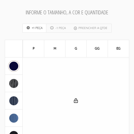
INFORME O TAMANHO, A COR E QUANTIDADE
+1 PEÇA
-1 PEÇA
PREENCHER A QTDE
P
M
G
GG
EG