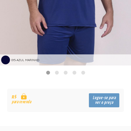
015-AZUL MARINHO
R$
Logue-se para
para revenda
ver o preço