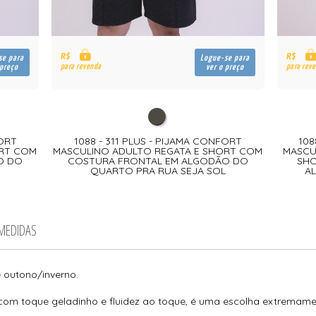
R$
R$
se para
Logue-se para
para revenda
para rev
 preço
ver o preço
FORT
1088 - 311 PLUS - PIJAMA CONFORT
108
ORT COM
MASCULINO ADULTO REGATA E SHORT COM
MASCUL
O DO
COSTURA FRONTAL EM ALGODÃO DO
SHO
QUARTO PRA RUA SEJA SOL
A
 MEDIDAS
de outono/inverno.
 com toque geladinho e fluidez ao toque, é uma escolha extremame