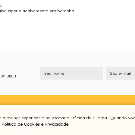
a.
 falso zíper e acabamento em barrinha.
 NOVIDADES E
SUPORTE
ATACADO OFICINA DO PIJAMA
er a melhor experiência na Atacado Oficina do Pijama . Quando vo
CNPJ 12.703.497/0001-93
a
Política de Cookies e Privacidade
.
RUA JOAQUIM JOSE MARQUES, 425
CENTRO, JURUAIA/MG
CEP 37805-000