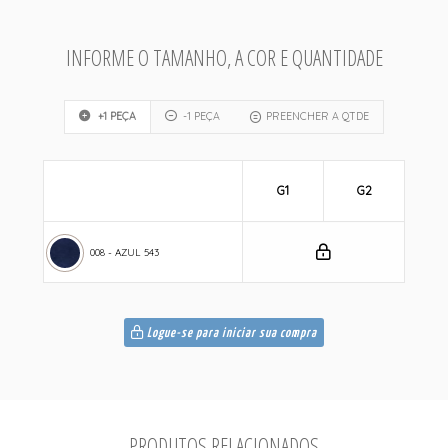
INFORME O TAMANHO, A COR E QUANTIDADE
+1 PEÇA
-1 PEÇA
PREENCHER A QTDE
G1
G2
008 - AZUL 543
Logue-se para iniciar sua compra
PRODUTOS RELACIONADOS