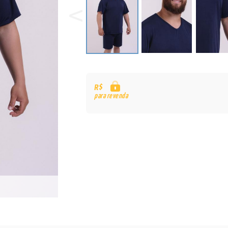
R$
para revenda