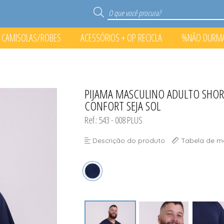
CAMISOLAS/ROBES
ACESSÓRIOS + OP RECICLA
%NÃO DURM
S
RECICLA
O PONTO%
PIJAMA MASCULINO ADULTO SHORT
TODOS DE %NÃO DURMA N
TODOS DE ACESSÓRIOS + O
TODOS DE CAMISOLAS/
TODOS DE PIJAMA
CONFORT SEJA SOL
Ref.: 543 - 008 PLUS
Descrição do produto
Tabela de m