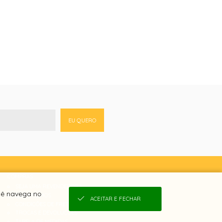
EU QUERO
COMPRAS
SEJA UMA REVENDEDORA
cê navega no
QUEM SOMOS
ACEITAR E FECHAR
CONDIÇÕES DE FRETE
TROCAS E DEVOLUÇÕES
TABELA DE MEDIDAS