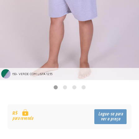
150- VERDE COM LISTA 1235
R$
Logue-se para
para revenda
ver o preço