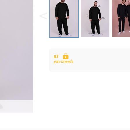
R$
para revenda