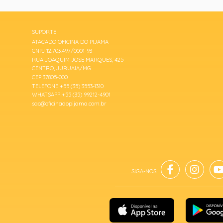
SUPORTE
ATACADO OFICINA DO PIJAMA
CNPJ 12.703.497/0001-93
RUA JOAQUIM JOSE MARQUES, 425
CENTRO, JURUAIA/MG
CEP 37805-000
TELEFONE +55 (35) 3553-1310
WHATSAPP +55 (35) 99212-4901
sac@oficinadopijama.com.br