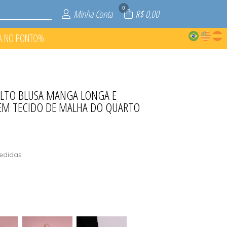
0
Minha Conta
R$ 0,00
A NO PONTO%
ULTO BLUSA MANGA LONGA E
O PONTO%
P RECICLA
ROBES
S
 EM TECIDO DE MALHA DO QUARTO
edidas