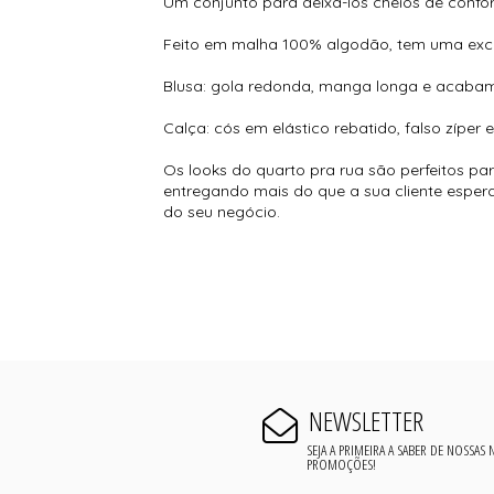
Um conjunto para deixá-los cheios de confo
Feito em malha 100% algodão, tem uma exce
Blusa: gola redonda, manga longa e acabame
Calça: cós em elástico rebatido, falso zípe
Os looks do quarto pra rua são perfeitos par
entregando mais do que a sua cliente espera,
do seu negócio.
NEWSLETTER
SEJA A PRIMEIRA A SABER DE NOSSAS
PROMOÇÕES!