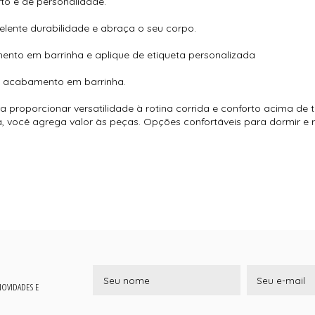
rto e de personalidade.
lente durabilidade e abraça o seu corpo.
nto em barrinha e aplique de etiqueta personalizada
r e acabamento em barrinha.
a proporcionar versatilidade à rotina corrida e conforto acima de 
 você agrega valor às peças. Opções confortáveis para dormir e ri
 NOVIDADES E