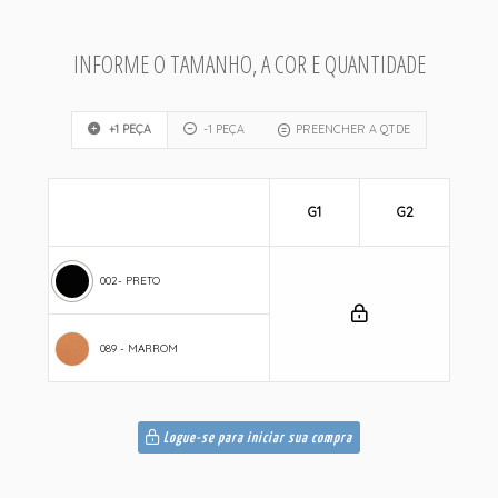
INFORME O TAMANHO, A COR E QUANTIDADE
+1 PEÇA
-1 PEÇA
PREENCHER A QTDE
G1
G2
002- PRETO
089 - MARROM
Logue-se para iniciar sua compra