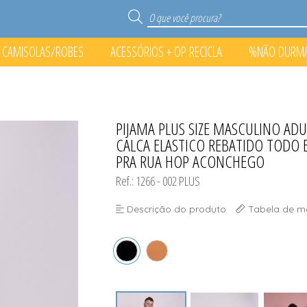
CAMISOLAS/ROBES
ACESSÓRIOS + OP RECICLA
%NÃO DURM
S
RECICLA
O PONTO%
PIJAMA PLUS SIZE MASCULINO AD
TODOS DE %NÃO DURMA N
TODOS DE ACESSÓRIOS + O
TODOS DE CAMISOLAS/
TODOS DE PIJAMA
CALCA ELASTICO REBATIDO TODO
PRA RUA HOP ACONCHEGO
Ref.: 1266 - 002 PLUS
Descrição do produto
Tabela de m