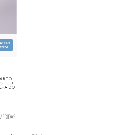
se para
 preço
ADULTO
ASTICO
LHA DO
 MEDIDAS