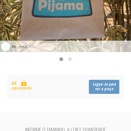
000- UNICA
R$
Logue-se para
para revenda
ver o preço
INFORME O TAMANHO, A COR E QUANTIDADE