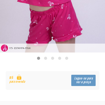
173- ESTAMPA-PINK
R$
Logue-se para
para revenda
ver o preço