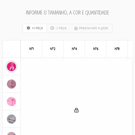
INFORME O TAMANHO, A COR E QUANTIDADE
+1 PEÇA
-1 PEÇA
PREENCHER A QTDE
N°1
N°2
N°4
N°6
N°8