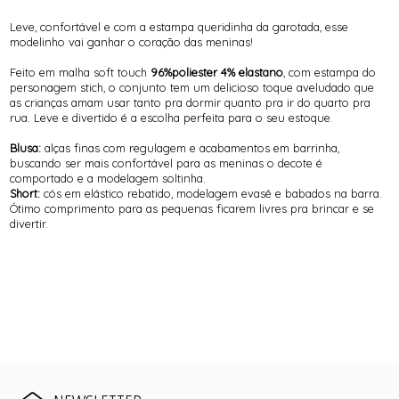
Leve, confortável e com a estampa queridinha da garotada, esse
modelinho vai ganhar o coração das meninas!
Feito em malha soft touch
96%poliester 4% elastano
, com estampa do
personagem stich, o conjunto tem um delicioso toque aveludado que
as crianças amam usar tanto pra dormir quanto pra ir do quarto pra
rua. Leve e divertido é a escolha perfeita para o seu estoque.
Blusa:
alças finas com regulagem e acabamentos em barrinha,
buscando ser mais confortável para as meninas o decote é
comportado e a modelagem soltinha.
Short:
cós em elástico rebatido, modelagem evasê e babados na barra.
Ótimo comprimento para as pequenas ficarem livres pra brincar e se
divertir.